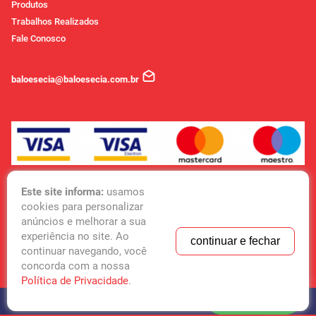
Produtos
Trabalhos Realizados
Fale Conosco
baloesecia@baloesecia.com.br
Parcelamos no cartão de crédito em até 12x sem juros
Este site informa:
usamos
cookies para personalizar
3446-6156
(51)
anúncios e melhorar a sua
experiência no site. Ao
(51) 3446-6156
continuar e fechar
continuar navegando, você
(51) 99844-1597
concorda com a nossa
(51) 99844-1597
Política de Privacidade
.
WhatsApp
COPYRIGHT 2020 |
STUDIOGT